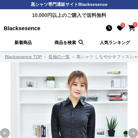
黒シャツ
専門通販サイト
Blacksesence
10,000
円以上のご購入で送料無料
0
0
Blacksesence
新着商品
商品を検索
人気ランキング
Blacksesence TOP
›
長袖の一覧
›
黒シャツ しなやかオフィスシ
Previous slide
Ne