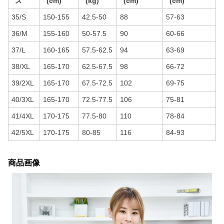
ズ
(cm)
(kg)
(cm)
(cm)
35/S
150-155
42.5-50
88
57-63
36/M
155-160
50-57.5
90
60-66
37/L
160-165
57.5-62.5
94
63-69
38/XL
165-170
62.5-67.5
98
66-72
39/2XL
165-170
67.5-72.5
102
69-75
40/3XL
165-170
72.5-77.5
106
75-81
41/4XL
170-175
77.5-80
110
78-84
42/5XL
170-175
80-85
116
84-93
商品画像