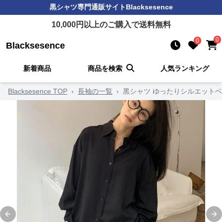
黒シャツ
専門通販サイト
Blacksesence
10,000
円以上のご購入で送料無料
0
0
Blacksesence
新着商品
商品を検索
人気ランキング
Blacksesence TOP
›
長袖の一覧
›
黒シャツ ゆったりシルエット
Previous slide
Ne