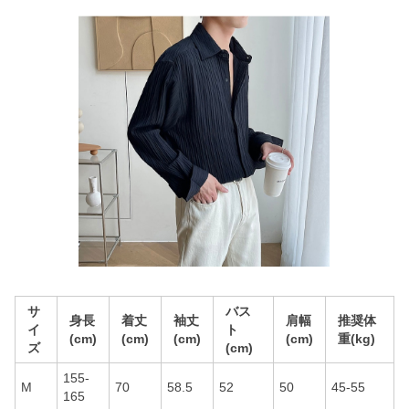
サ
バス
身長
着丈
袖丈
肩幅
推奨体
イ
ト
(cm)
(cm)
(cm)
(cm)
重(kg)
ズ
(cm)
155-
M
70
58.5
52
50
45-55
165