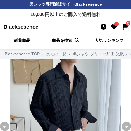
黒シャツ
専門通販サイト
Blacksesence
10,000
円以上のご購入で送料無料
0
0
Blacksesence
新着商品
商品を検索
人気ランキング
Blacksesence TOP
›
長袖の一覧
›
黒シャツ プリーツ加工 光沢シ
Previous slide
Ne