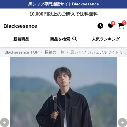
黒シャツ
専門通販サイト
Blacksesence
10,000
円以上のご購入で送料無料
0
0
Blacksesence
新着商品
商品を検索
人気ランキング
Blacksesence TOP
›
長袖の一覧
›
黒シャツ カジュアルワイドリ
Previous slide
Ne