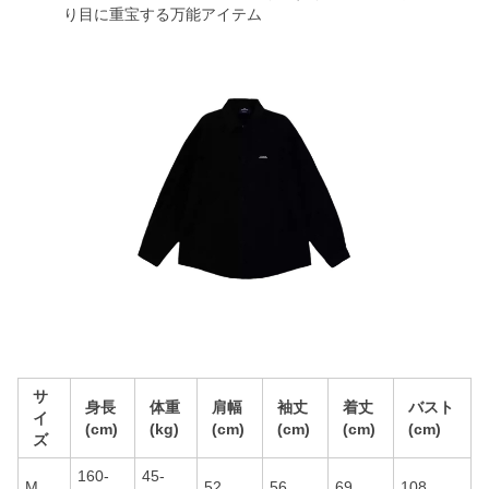
り目に重宝する万能アイテム
サ
身長
体重
肩幅
袖丈
着丈
バスト
イ
(cm)
(kg)
(cm)
(cm)
(cm)
(cm)
ズ
160-
45-
M
52
56
69
108