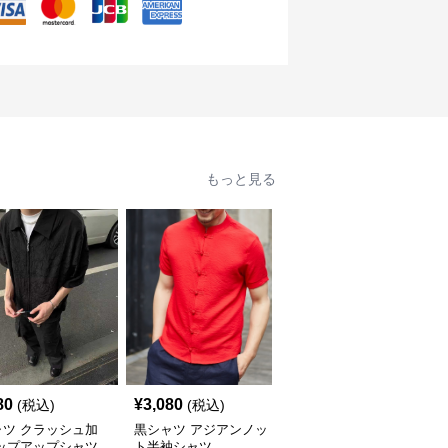
もっと見る
80
¥
3,080
¥
4,220
(税込)
(税込)
(税込)
ャツ クラッシュ加
黒シャツ アジアンノッ
黒シャツ 清涼感溢れる
ジップアップシャツ
ト半袖シャツ
上質シャツ