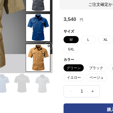
ご注文確定か
3,540
円
サイズ
M
L
XL
Next slide
5XL
カラー
グリーン
ブラック
イエロー
ベージュ
1
購