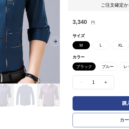
ご注文確定か
3,340
円
サイズ
Next slide
M
L
XL
カラー
ブラック
ブルー
レ
1
購
カー