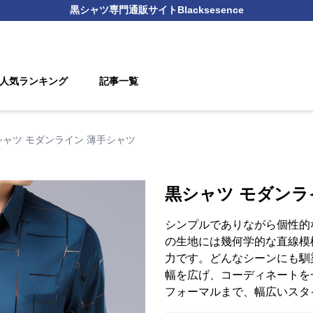
黒シャツ
専門通販サイト
Blacksesence
人気ランキング
記事一覧
シャツ モダンライン 薄手シャツ
黒シャツ モダンラ
シンプルでありながら個性的
の生地には幾何学的な直線模
力です。どんなシーンにも馴
幅を広げ、コーディネートを
フォーマルまで、幅広いスタ