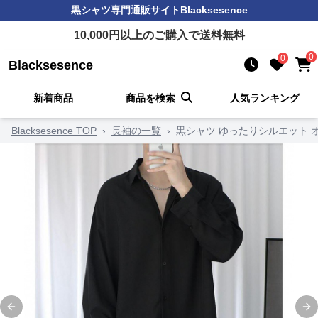
黒シャツ
専門通販サイト
Blacksesence
10,000
円以上のご購入で送料無料
0
0
Blacksesence
新着商品
商品を検索
人気ランキング
Blacksesence TOP
›
長袖の一覧
›
黒シャツ ゆったりシルエット 
Previous slide
Ne