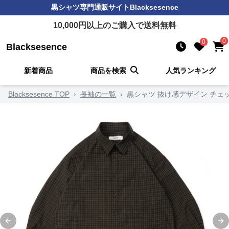
黒シャツ
専門通販サイト
Blacksesence
10,000
円以上のご購入で送料無料
0
0
Blacksesence
新着商品
商品を検索
人気ランキング
Blacksesence TOP
›
長袖の一覧
›
黒シャツ 抜け感デザイン チェ
Previous slide
Ne