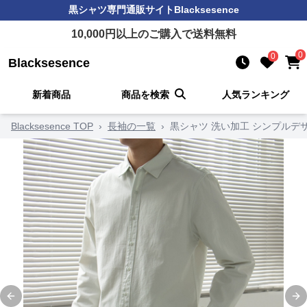
黒シャツ
専門通販サイト
Blacksesence
10,000
円以上のご購入で送料無料
0
0
Blacksesence
新着商品
商品を検索
人気ランキング
Blacksesence TOP
›
長袖の一覧
›
黒シャツ 洗い加工 シンプルデ
Previous slide
Ne