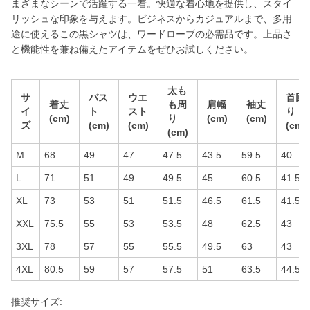
まざまなシーンで活躍する一着。快適な着心地を提供し、スタイ
リッシュな印象を与えます。ビジネスからカジュアルまで、多用
途に使えるこの黒シャツは、ワードローブの必需品です。上品さ
と機能性を兼ね備えたアイテムをぜひお試しください。
太も
サ
バス
ウエ
首回
着丈
も周
肩幅
袖丈
イ
ト
スト
り
(cm)
り
(cm)
(cm)
ズ
(cm)
(cm)
(cm)
(cm)
M
68
49
47
47.5
43.5
59.5
40
L
71
51
49
49.5
45
60.5
41.5
XL
73
53
51
51.5
46.5
61.5
41.5
XXL
75.5
55
53
53.5
48
62.5
43
3XL
78
57
55
55.5
49.5
63
43
4XL
80.5
59
57
57.5
51
63.5
44.5
推奨サイズ: