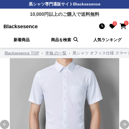
黒シャツ
専門通販サイト
Blacksesence
10,000
円以上のご購入で送料無料
0
0
Blacksesence
新着商品
商品を検索
人気ランキング
Blacksesence TOP
›
半袖 の一覧
›
黒シャツ オフィス仕様 スマー
Previous slide
Ne