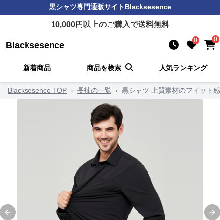
黒シャツ
専門通販サイト
Blacksesence
10,000
円以上のご購入で送料無料
0
0
Blacksesence
新着商品
商品を検索
人気ランキング
Blacksesence TOP
›
長袖の一覧
›
黒シャツ 上質素材のフィット
Previous slide
Ne