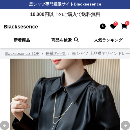
黒シャツ
専門通販サイト
Blacksesence
10,000
円以上のご購入で送料無料
0
0
Blacksesence
新着商品
商品を検索
人気ランキング
Blacksesence TOP
›
長袖の一覧
›
黒シャツ 上品襟デザインドレ
Previous slide
Ne