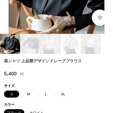
黒シャツ 上品襟デザインドレープブラウス
5,400
円
サイズ
S
M
L
XL
カラー
ブラック
ホワイト