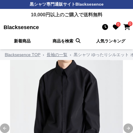
黒シャツ
専門通販サイト
Blacksesence
10,000
円以上のご購入で送料無料
0
0
Blacksesence
新着商品
商品を検索
人気ランキング
Blacksesence TOP
›
長袖の一覧
›
黒シャツ ゆったりシルエット 
Previous slide
Ne