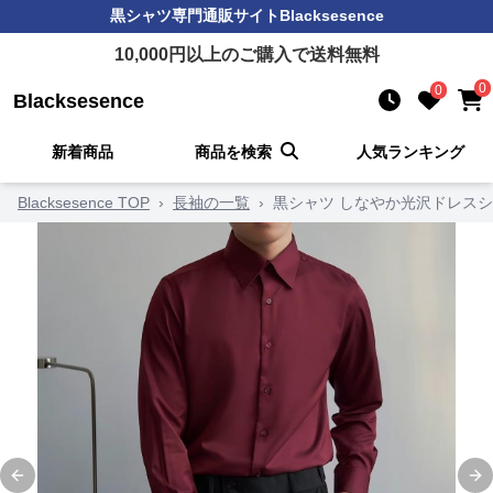
黒シャツ
専門通販サイト
Blacksesence
10,000
円以上のご購入で送料無料
0
0
Blacksesence
新着商品
商品を検索
人気ランキング
Blacksesence TOP
›
長袖の一覧
›
黒シャツ しなやか光沢ドレス
Previous slide
Ne