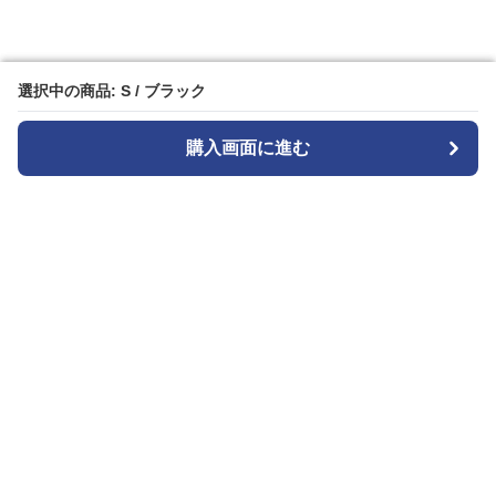
選択中の商品: S / ブラック
選択中の商品: S / ブラック
購入画面に進む
購入画面に進む
Blacksesence
について