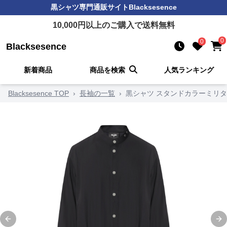
黒シャツ
専門通販サイト
Blacksesence
10,000
円以上のご購入で送料無料
0
0
Blacksesence
新着商品
商品を検索
人気ランキング
Blacksesence TOP
›
長袖の一覧
›
黒シャツ スタンドカラーミリ
Previous slide
Ne