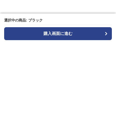
選択中の商品: ブラック
選択中の商品: ブラック
購入画面に進む
購入画面に進む
Blacksesence
について
会社概要