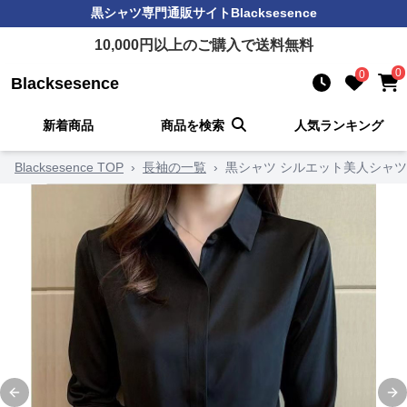
黒シャツ
専門通販サイト
Blacksesence
10,000
円以上のご購入で送料無料
0
0
Blacksesence
新着商品
商品を検索
人気ランキング
Blacksesence TOP
›
長袖の一覧
›
黒シャツ シルエット美人シャツ
Previous slide
Ne