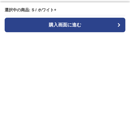
選択中の商品: S / ホワイト+
選択中の商品: S / ホワイト+
購入画面に進む
購入画面に進む
Blacksesence
について
会社概要
利用規約