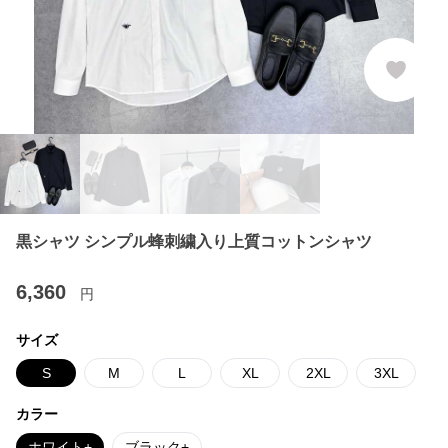
黒シャツ シンプル蜂刺繍入り上質コットンシャツ
6,360
円
サイズ
S
M
L
XL
2XL
3XL
カラー
ホワイト+
ブラック+