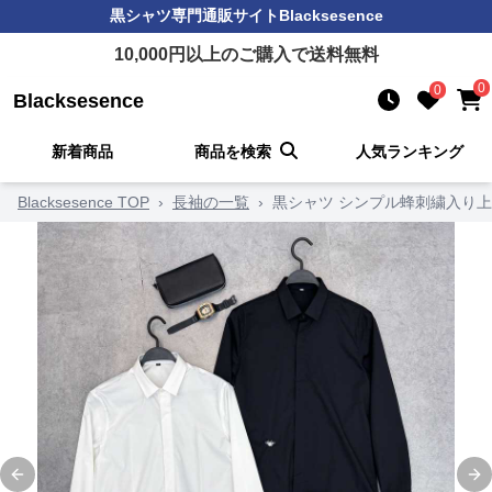
黒シャツ
専門通販サイト
Blacksesence
10,000
円以上のご購入で送料無料
0
0
Blacksesence
新着商品
商品を検索
人気ランキング
Blacksesence TOP
›
長袖の一覧
›
黒シャツ シンプル蜂刺繍入り
Previous slide
Ne