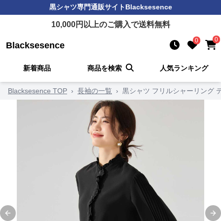
黒シャツ
専門通販サイト
Blacksesence
10,000
円以上のご購入で送料無料
0
0
Blacksesence
新着商品
商品を検索
人気ランキング
Blacksesence TOP
›
長袖の一覧
›
黒シャツ フリルシャーリング 
Previous slide
Ne