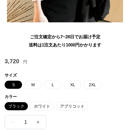
ご注文確定から7~28日でお届け予定
送料は1注文あたり
1000
円かかります
3,720
円
サイズ
S
M
L
XL
2XL
カラー
ブラック
ホワイト
アプリコット
1