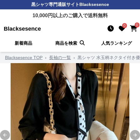
黒シャツ
専門通販サイト
Blacksesence
10,000
円以上のご購入で送料無料
0
0
Blacksesence
新着商品
商品を検索
人気ランキング
Blacksesence TOP
›
長袖の一覧
›
黒シャツ 水玉柄ネクタイ付き
Previous slide
Ne