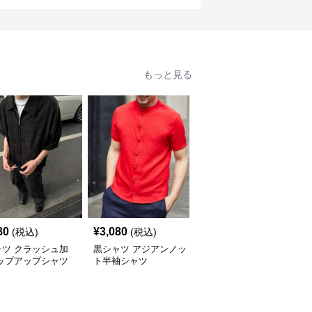
もっと見る
80
¥
3,080
¥
4,220
(税込)
(税込)
(税込)
ャツ クラッシュ加
黒シャツ アジアンノッ
黒シャツ 清涼感溢れる
ジップアップシャツ
ト半袖シャツ
上質シャツ