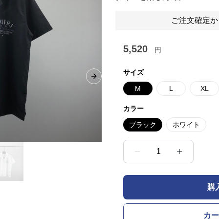
ご注文確定か
5,520
円
サイズ
Next slide
M
L
XL
カラー
ブラック
ホワイト
1
購
カー