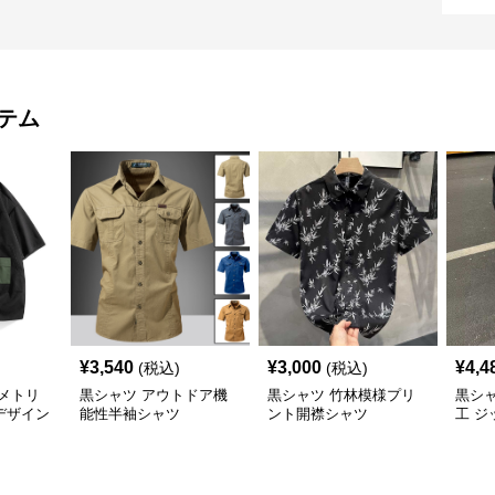
テム
¥
3,540
¥
3,000
¥
4,4
(税込)
(税込)
メトリ
黒シャツ アウトドア機
黒シャツ 竹林模様プリ
黒シ
デザイン
能性半袖シャツ
ント開襟シャツ
工 