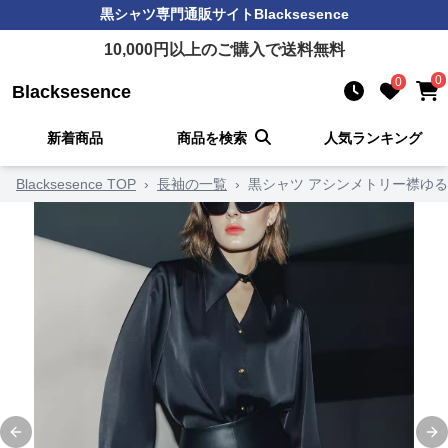
黒シャツ
専門通販サイト
Blacksesence
10,000
円以上のご購入で送料無料
0
0
Blacksesence
新着商品
商品を検索
人気ランキング
Blacksesence TOP
›
長袖の一覧
›
黒シャツ アシンメトリー襟ゆ
Previous slide
Ne