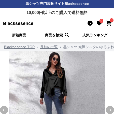
黒シャツ
専門通販サイト
Blacksesence
10,000
円以上のご購入で送料無料
0
0
Blacksesence
新着商品
商品を検索
人気ランキング
Blacksesence TOP
›
長袖の一覧
›
黒シャツ 光沢シルクのゆるふ
Previous slide
Ne