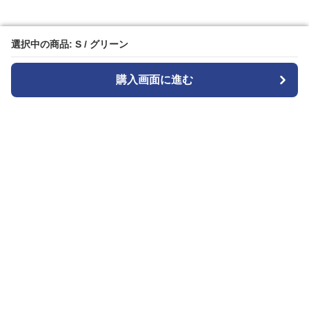
選択中の商品: S / グリーン
選択中の商品: S / グリーン
購入画面に進む
購入画面に進む
Blacksesence
について
会社概要