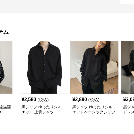
テム
¥
2,580
¥
2,880
¥
3,0
)
(税込)
(税込)
線描画
黒シャツ ゆったりシル
黒シャツ ゆったりシル
黒シ
ス
エット 上質シャツ
エットベーシックシャツ
ドレ