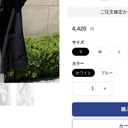
ご注文確定か
4,420
円
サイズ
Next slide
S
M
L
カラー
ホワイト
ブルー
1
購
カー