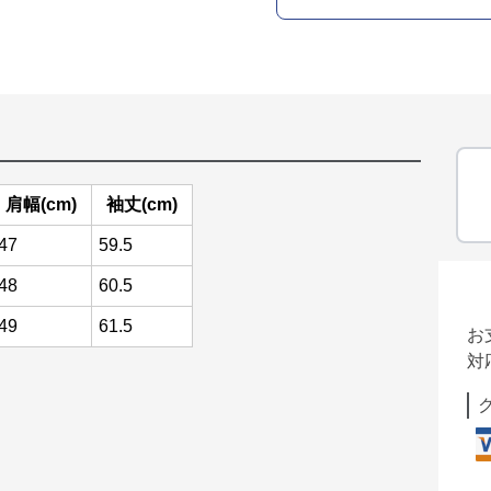
肩幅(cm)
袖丈(cm)
47
59.5
48
60.5
49
61.5
お
対