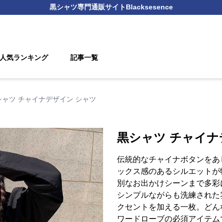
黒シャツ
専門通販サイト
Blacksesence
人気ランキング
記事一覧
シャツ チャイナデザイン シャツ
黒シャツ チャイナ
伝統的なチャイナボタンをあ
ックス感のあるシルエットが
別なお出かけシーンまで多彩
シンプルながらも洗練された
クセントを加える一枚。どん
ワードローブの必須アイテム