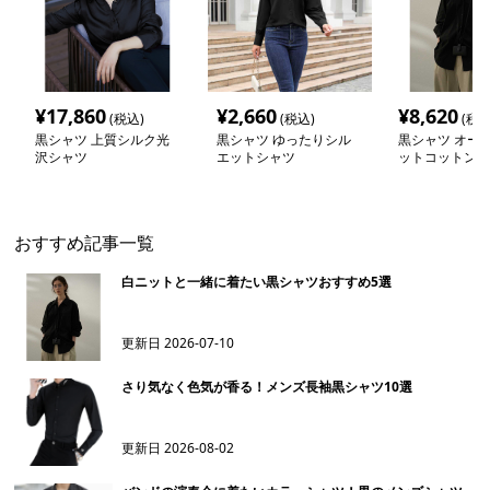
¥
17,860
¥
2,660
¥
8,620
(税込)
(税込)
(税込
黒シャツ 上質シルク光
黒シャツ ゆったりシル
黒シャツ オー
沢シャツ
エットシャツ
ットコットンシ
おすすめ記事一覧
白ニットと一緒に着たい黒シャツおすすめ5選
更新日
2026-07-10
さり気なく色気が香る！メンズ長袖黒シャツ10選
更新日
2026-08-02