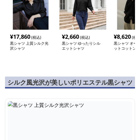
¥
17,860
¥
2,660
¥
8,620
(税込)
(税込)
(税込
黒シャツ 上質シルク光
黒シャツ ゆったりシル
黒シャツ オー
沢シャツ
エットシャツ
ットコットンシ
シルク風光沢が美しいポリエステル黒シャツ