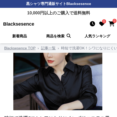
黒シャツ
専門通販サイト
Blacksesence
10,000
円以上のご購入で送料無料
0
0
Blacksesence
新着商品
商品を検索
人気ランキング
Blacksesence TOP
›
記事一覧
›
時短で洗濯OK！シワになりにくい