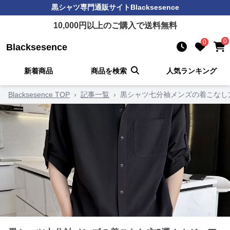
黒シャツ
専門通販サイト
Blacksesence
10,000
円以上のご購入で送料無料
0
0
Blacksesence
新着商品
商品を検索
人気ランキング
Blacksesence TOP
›
記事一覧
›
黒シャツ七分袖メンズの着こなし